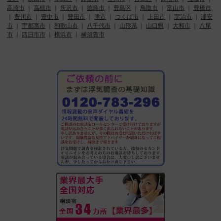
高崎市
｜
高槻市
｜
所沢市
｜
徳島市
｜
豊島区
｜
鳥取市
｜
富山市
｜
豊橋市
｜
豊川市
｜
豊中市
｜
豊田市
｜
津市
｜
つくば市
｜
上田市
｜
宇治市
｜
浦安
市
｜
宇都宮市
｜
和歌山市
｜
八千代市
｜
山形県
｜
山口県
｜
大和市
｜
八尾
市
｜
四日市市
｜
横浜市
｜
横須賀市