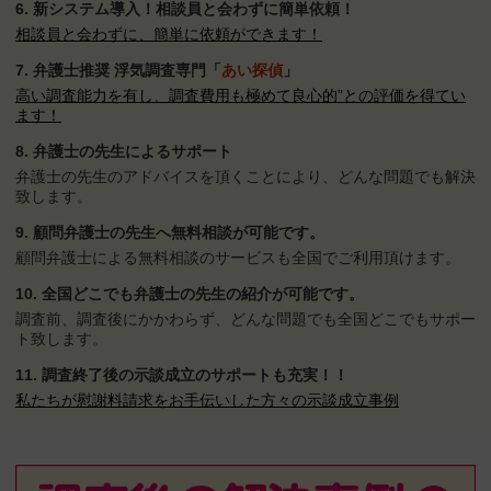
6. 新システム導入！
相談員と会わずに簡単依頼！
相談員と会わずに、簡単に依頼ができます！
7. 弁護士推奨 浮気調査専門「
あい探偵
」
高い調査能力を有し、調査費用も極めて良心的”との評価を得てい
ます！
8. 弁護士の先生によるサポート
弁護士の先生のアドバイスを頂くことにより、どんな問題でも解決
致します。
9. 顧問弁護士の先生へ
無料相談が可能です。
顧問弁護士による無料相談のサービスも全国でご利用頂けます。
10. 全国どこでも弁護士の
先生の紹介が可能です。
調査前、調査後にかかわらず、どんな問題でも全国どこでもサポー
ト致します。
11. 調査終了後の示談成立の
サポートも充実！！
私たちが慰謝料請求をお手伝いした方々の示談成立事例