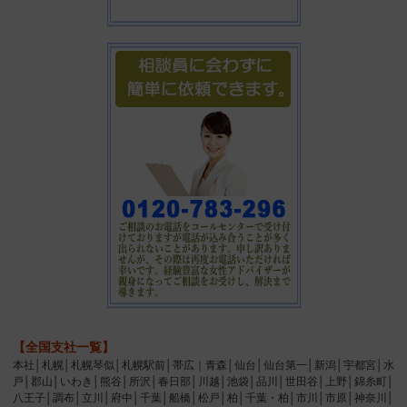
【全国支社一覧】
本社│札幌│札幌琴似│札幌駅前│帯広｜青森│仙台│仙台第一│新潟│宇都宮│水
戸│郡山│いわき│熊谷│所沢│春日部│川越│池袋│品川│世田谷│上野│錦糸町│
八王子│調布│立川│府中│千葉│船橋│松戸│柏│千葉・柏│市川│市原│神奈川│