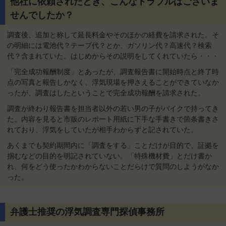
他社に依頼されたとき、こんなトラブルはございま
せんでしたか？
調査後、追加と称して延長料金やそのほかの経費を請求された。そ
の明細には電池代？テープ代？とか、ガソリン代？高速代？検索
代？含まれていた。はじめからその説明をしてくれていたら・・・
「完全成功報酬制度」とあったが、調査報告書に開始時点と終了時
点の写真と報告しかなく、浮気現場を押さえることができていなか
ったが、調査はしたということで完全成功報酬を請求された。
調査が終わり報告書を担当者以外の若い男の子がバイクで持ってき
た。内容を見ると市販のレポート用紙に下手な手書きで箇条書きさ
れており、浮気をしていたが相手わからずと記されていた。
あくまでも契約期間内に「調査をする」ことだけが目的で、証拠を
掴むなどの目的を明記されていない。「特殊機材費」とだけ書か
れ、何をどう使ったかわからないことだらけで質問のしようがなか
った。
弁護士推奨の浮気調査専門探偵事務所