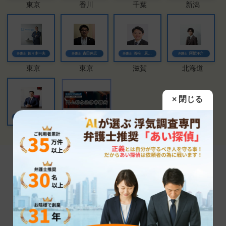
東京
香川
千葉
新潟
佐々木一夫
吉田伸広
若松 辰太郎
阿部洋介
弁護士
弁護士
弁護士
弁護士
東京
東京
滋賀
北海道
都裕記
弁護士
東京 | 大阪
千葉