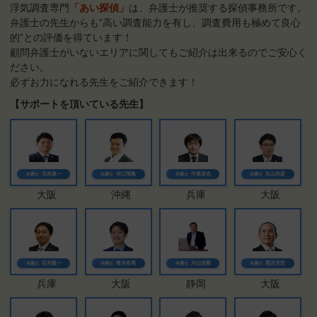
浮気調査専門
「あい探偵」
は、弁護士が推奨する探偵事務所です。
弁護士の先生からも“高い調査能力を有し、調査費用も極めて良心
的”との評価を得ています！
顧問弁護士がいないエリアに関してもご紹介は出来るのでご安心く
ださい。
必ずお力になれる先生をご紹介できます！
【サポートを頂いている先生】
北村真一
寺口飛鳥
中原卓也
丸山和彦
弁護士
弁護士
弁護士
弁護士
大阪
沖縄
兵庫
大阪
石井龍一
青木佑馬
片山栄範
黒田充宏
弁護士
弁護士
弁護士
弁護士
兵庫
大阪
静岡
大阪