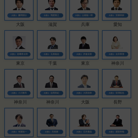
藤岡朗以
飛渡貴之
山根聡一郎
安積孝師
弁護士
弁護士
弁護士
弁護士
大阪
滋賀
兵庫
愛知
岩﨑孝太郎
玉真聡志
伊倉吉宣
太田香清
弁護士
弁護士
弁護士
弁護士
東京
千葉
東京
神奈川
小川敦司
吉岡和紀
大西信幸
宮澤拓也
弁護士
弁護士
弁護士
弁護士
神奈川
神奈川
大阪
長野
有賀祐一
呉裕麻
石井康晶
渡部和哉
弁護士
弁護士
弁護士
弁護士