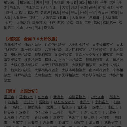
横浜第一│横浜第二│川崎│町田│相模原│海老名│藤沢│横須賀│平塚│大和│厚
木│埼玉第一│埼玉第二（さいたま）│大宮│川越│草加│高崎│前橋│長野│松本
│静岡│浜松│浜松駅前│名古屋│東海│豊橋│豊田│岡崎│一宮│春日井│京都│新
大阪│大阪第一（本町）│大阪第二（吹田）│大阪第三（岸和田）│大阪第四
（堺）│大阪駅前│阪急茨木│神戸│西宮│姫路│岡山│広島│高松│福岡第一│福
岡第二│小倉│大分│熊本│鹿児島
【相談室 全国３４カ所設置】
青森相談室 仙台相談室 丸の内相談室 大手町相談室 日本橋相談室 日比
谷相談室 浜松町相談室 八重洲相談 虎ノ門相談室 品川相談室 青山相談
室 恵比寿相談室 新宿相談室 池袋相談室 東京ビッグサイト相談室 千葉
幕張相談実 横浜相談室 横浜みなとみらい相談室 新潟相談室 名古屋相談
室 大阪心斎橋相談室 大阪江戸堀相談室 大阪梅田相談室 大阪中央相談
室 新大阪相談室 大阪福島相談室 大阪本町相談室 南本町相談室 京都相
談室 神戸相談室 広島相談室 博多天神相談室 博多駅前相談室 博多南相
談室
【調査 全国対応】
帯広市
｜
苫小牧市
｜
仙台市
｜
新潟市
｜
会津若松市
｜
いわき市
｜
郡山市
｜
福島市
｜
古川市
｜
長野市
｜
ひたちなか市
｜
水戸市
｜
宇都宮市
｜
前橋
市
｜
高崎市
｜
伊勢崎市
｜
太田市
｜
足利市
｜
佐野市
｜
栃木市
｜
小山市
｜
熊谷市
｜
深谷市
｜
つくば市
｜
土浦市
｜
松戸市
｜
さいたま市
｜
川越市
｜
上尾市
｜
久喜市
｜
春日部市
｜
越谷市
｜
所沢市
｜
狭山市
｜
入間市
｜
川口
市
｜
草加市
｜
三郷市
｜
鴻巣市
｜
野田市
｜
朝霞市
｜
成田市
｜
我孫子市
｜