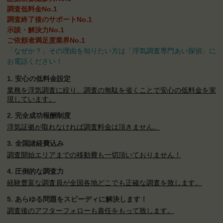
調査低料金No.1
調査終了後のサポートNo.1
示談・解決力No.1
ご依頼者満足度業界No.1
「なぜか？」その理由を知りたい方は「浮気調査専門あい探偵」に
お電話ください！
1. 安心の低料金設定
業務を浮気調査に絞り、調査の無駄を省くことで安心の低料金を実
現しています。
2.
完全成功報酬制度
浮気証拠が取れなければ調査料金は頂きません。
3. 全国諸経費込み
調査開始エリアまでの移動費も一切頂いておりません！
4. 圧倒的な調査力
経験豊富な調査員が全国各地どこでも正確な調査を致します。
5. あらゆる問題を
スピーディに解決します！
調査後のアフターフォローも責任をもって致します。