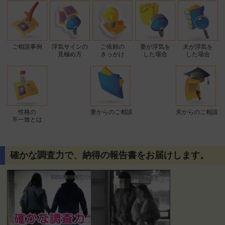
ご相談事例
浮気サインの
ご依頼の
妻が浮気を
夫が浮気を
見極め方
きっかけ
した場合
した場合
性格の
妻からのご相談
夫からのご相談
不一致とは
確かな調査力で、納得の報告書をお届けします。