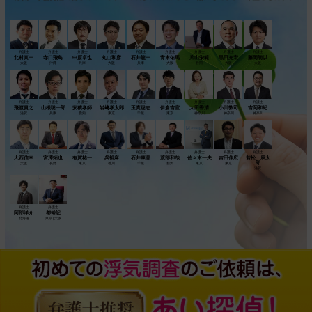
弁護士
弁護士
弁護士
弁護士
弁護士
弁護士
弁護士
弁護士
弁護士
北村真一
寺口飛鳥
中原卓也
丸山和彦
石井龍一
青木佑馬
片山栄範
黒田充宏
藤岡朗以
大阪
沖縄
兵庫
大阪
兵庫
大阪
静岡
大阪
大阪
弁護士
弁護士
弁護士
弁護士
弁護士
弁護士
弁護士
弁護士
弁護士
飛渡貴之
山根聡一郎
安積孝師
岩﨑孝太郎
玉真聡志
伊倉吉宣
太田香清
小川敦司
吉岡和紀
滋賀
兵庫
愛知
東京
千葉
東京
神奈川
神奈川
神奈川
弁護士
弁護士
弁護士
弁護士
弁護士
弁護士
弁護士
弁護士
弁護士
大西信幸
宮澤拓也
有賀祐一
呉裕麻
石井康晶
渡部和哉
佐々木一夫
吉田伸広
若松 辰太
郎
大阪
長野
東京
香川
千葉
新潟
東京
東京
滋賀
弁護士
弁護士
阿部洋介
都裕記
北海道
東京 | 大阪