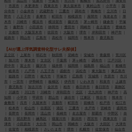
柏市
｜
流山市
｜
佐倉市
｜
千葉市
｜
市川市
｜
船橋市
｜
習志野市
｜
浦安市
｜
市原市
｜
木更津市
｜
西東京市
｜
東久留米市
｜
東村山市
｜
小平市
｜
国
分寺市
｜
小金井市
｜
武蔵野市
｜
三鷹市
｜
調布市
｜
青梅市
｜
立川市
｜
日
野市
｜
八王子市
｜
多摩市
｜
町田市
｜
相模原市
｜
座間市
｜
海老名市
｜
厚
木市
｜
川崎市
｜
横浜市
｜
横須賀市
｜
藤沢市
｜
茅ヶ崎市
｜
鎌倉市
｜
平塚
市
｜
秦野市
｜
小田原市
｜
静岡市
｜
豊田市
｜
岡崎市
｜
名古屋市
｜
豊橋市
｜
京都市
｜
大阪茨木市
｜
吹田市
｜
大阪市
｜
堺市
｜
岸和田市
｜
神戸市
｜
姫路市
｜
岡山市
｜
広島市
｜
高松市
｜
福岡市
｜
熊本市
｜
鹿児島市
【AIが選ぶ浮気調査特化型サレ夫探偵】
足立区
｜
上尾市
｜
明石市
｜
秋田県
｜
尼崎市
｜
安城市
｜
青森県
｜
荒川区
｜
旭川市
｜
厚木市
｜
文京区
｜
千葉県
｜
茅ヶ崎市
｜
調布市
｜
江戸川区
｜
府中市
｜
富士市
｜
藤沢市
｜
福井県
｜
福岡県
｜
福島県
｜
福山市
｜
船橋市
｜
岐阜市
｜
八戸市
｜
八王子市
｜
函館市
｜
浜松市
｜
東大阪市
｜
東広島市
｜
姫路市
｜
日野市
｜
枚方市
｜
平塚市
｜
広島県
｜
茨城県
｜
市原市
｜
市川
市
｜
一宮市
｜
伊勢崎市
｜
板橋区
｜
伊丹市
｜
いわき市
｜
和泉市
｜
上越市
｜
鹿児島市
｜
加古川市
｜
金沢市
｜
柏市
｜
春日井市
｜
春日部市
｜
葛飾区
｜
川越市
｜
川口市
｜
川崎市
｜
岸和田市
｜
北区
｜
北九州市
｜
神戸市
｜
高
知県
｜
小平市
｜
甲府市
｜
郡山市
｜
越谷市
｜
江東区
｜
熊谷市
｜
熊本市
｜
倉敷市
｜
呉市
｜
久留米市
｜
京都市
｜
町田市
｜
前橋市
｜
松戸市
｜
松江市
｜
松本市
｜
松山市
｜
目黒区
｜
港区
｜
三鷹市
｜
水戸市
｜
宮崎市
｜
盛岡市
｜
長野市
｜
長岡市
｜
流山市
｜
長崎市
｜
名古屋市
｜
那覇市
｜
中野区
｜
奈
良市
｜
習志野市
｜
練馬区
｜
寝屋川市
｜
新潟市
｜
西宮市
｜
西東京市
｜
沼
津市
｜
小田原市
｜
大分市
｜
岡山市
｜
岡崎市
｜
大阪市
｜
大田区
｜
大津市
｜
佐賀市
｜
相模原市
｜
さいたま市
｜
堺市
｜
札幌市
｜
佐世保市
｜
仙台市