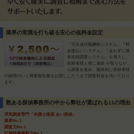
業界の常識を打ち破る安心の低料金設定
『完全成功報酬制システム』『料
金後払いシステム』『会わずに簡
単依頼調査システム』を導入し、
依頼者様と密に連絡 を取りなが
ら調査を進め、最終的に依頼者様
の納得のいく調査報告書をお渡ししたうえで調査料金を頂いており
ます。
数ある探偵事務所の中から弊社が選ばれる11の理由
浮気調査専門「弁護士推奨 あい探偵」
業界No.1
調査力No.1
証拠映像撮影力No.1