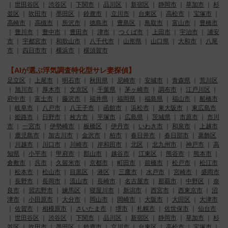
｜
世田谷区
｜
渋谷区
｜
下関市
｜
品川区
｜
新宿区
｜
静岡市
｜
草加市
｜
杉
並区
｜
吹田市
｜
墨田区
｜
鈴鹿市
｜
立川市
｜
台東区
｜
高松市
｜
宝塚市
｜
高崎市
｜
高槻市
｜
所沢市
｜
徳島市
｜
豊島区
｜
鳥取市
｜
富山市
｜
豊橋市
｜
豊川市
｜
豊中市
｜
豊田市
｜
津市
｜
つくば市
｜
上田市
｜
宇治市
｜
浦安
市
｜
宇都宮市
｜
和歌山市
｜
八千代市
｜
山形県
｜
山口県
｜
大和市
｜
八尾
市
｜
四日市市
｜
横浜市
｜
横須賀市
【AIが選ぶ浮気調査特化型サレ妻探偵】
足立区
｜
上尾市
｜
明石市
｜
秋田県
｜
尼崎市
｜
安城市
｜
青森県
｜
荒川区
｜
旭川市
｜
厚木市
｜
文京区
｜
千葉県
｜
茅ヶ崎市
｜
調布市
｜
江戸川区
｜
府中市
｜
富士市
｜
藤沢市
｜
福井県
｜
福岡県
｜
福島県
｜
福山市
｜
船橋市
｜
岐阜市
｜
八戸市
｜
八王子市
｜
函館市
｜
浜松市
｜
東大阪市
｜
東広島市
｜
姫路市
｜
日野市
｜
枚方市
｜
平塚市
｜
広島県
｜
茨城県
｜
市原市
｜
市川
市
｜
一宮市
｜
伊勢崎市
｜
板橋区
｜
伊丹市
｜
いわき市
｜
和泉市
｜
上越市
｜
鹿児島市
｜
加古川市
｜
金沢市
｜
柏市
｜
春日井市
｜
春日部市
｜
葛飾区
｜
川越市
｜
川口市
｜
川崎市
｜
岸和田市
｜
北区
｜
北九州市
｜
神戸市
｜
高
知県
｜
小平市
｜
甲府市
｜
郡山市
｜
越谷市
｜
江東区
｜
熊谷市
｜
熊本市
｜
倉敷市
｜
呉市
｜
久留米市
｜
京都市
｜
町田市
｜
前橋市
｜
松戸市
｜
松江市
｜
松本市
｜
松山市
｜
目黒区
｜
港区
｜
三鷹市
｜
水戸市
｜
宮崎市
｜
盛岡市
｜
長野市
｜
長岡市
｜
流山市
｜
長崎市
｜
名古屋市
｜
那覇市
｜
中野区
｜
奈
良市
｜
習志野市
｜
練馬区
｜
寝屋川市
｜
新潟市
｜
西宮市
｜
西東京市
｜
沼
津市
｜
小田原市
｜
大分市
｜
岡山市
｜
岡崎市
｜
大阪市
｜
大田区
｜
大津市
｜
佐賀市
｜
相模原市
｜
さいたま市
｜
堺市
｜
札幌市
｜
佐世保市
｜
仙台市
｜
世田谷区
｜
渋谷区
｜
下関市
｜
品川区
｜
新宿区
｜
静岡市
｜
草加市
｜
杉
並区
｜
吹田市
｜
墨田区
｜
鈴鹿市
｜
立川市
｜
台東区
｜
高松市
｜
宝塚市
｜