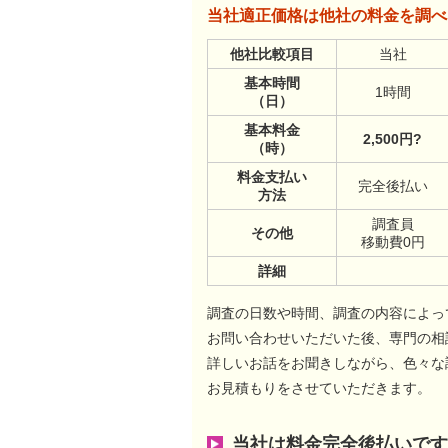
当社適正価格は他社の料金を調べ
他社比較項目
当社
基本時間
1時間
（日）
基本料金
2,500円?
（時）
料金支払い
完全後払い
方法
調査員
その他
移動費0円
詳細
調査の日数や時間、調査の内容によっ
お問い合わせいただいた後、専門の相
詳しいお話をお聞きしながら、色々な
お見積もりをさせていただきます。
当社は料金完全後払いです