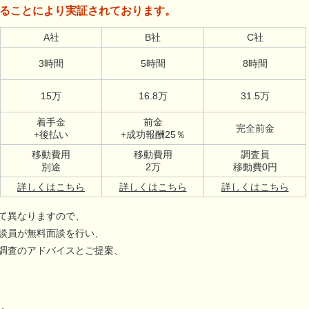
ることにより実証されております。
A社
B社
C社
3時間
5時間
8時間
15万
16.8万
31.5万
着手金
前金
完全前金
+後払い
+成功報酬25％
移動費用
移動費用
調査員
別途
2万
移動費0円
詳しくはこちら
詳しくはこちら
詳しくはこちら
て異なりますので、
談員が無料面談を行い、
調査のアドバイスとご提案、
。